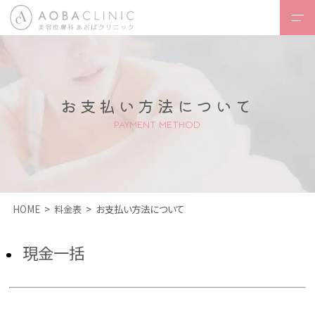
HOME
あおばクリニックとは
・コンセプト
お支払い方法について
PAYMENT METHOD
診療内容一覧
- 医療レーザー
脱毛
-
フェイスデザイン
HOME
料金表
お支払い方法について
-
ボディデザイン
現金一括
-
内服治療