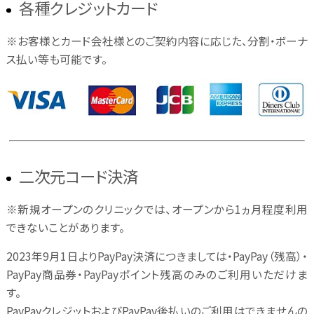
各種クレジットカード
料金表
※お客様とカード会社様とのご契約内容に応じた、分割・ボーナ
Q&A
初めての方へ
ス払い等も可能です。
クリニック紹介
未成年者施術同意書ダウンロードページ
キャンセル料の設定についてのご案内
二次元コード決済
※新規オープンのクリニックでは、オープンから1ヵ月程度利用
WEB予約はこちら
できないことがあります。
2023年9月1日よりPayPay決済につきましては・PayPay（残高）・
キャンセル枠予約サイト
PayPay商品券・PayPayポイント残高のみのご利用いただけま
す。
PayPayクレジットおよびPayPay後払いのご利用はできませんの