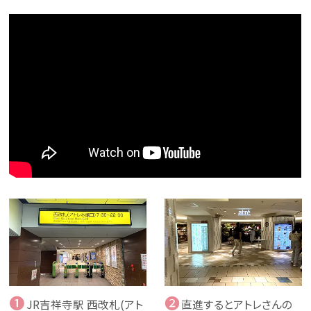
❶
❷
JR吉祥寺駅 西改札(アト
直進するとアトレさんの