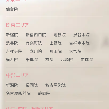
仙台院
関東エリア
新宿院
新宿西口院
池袋院
渋谷本院
渋谷院
有楽町院
上野院
吉祥寺本院
吉祥寺院
立川院
町田院
大宮院
横浜院
千葉院
柏院
高崎院
前橋院
中部エリア
新潟院
長岡院
名古屋栄院
名古屋駅前院
静岡院
中国・四国・近畿エリア