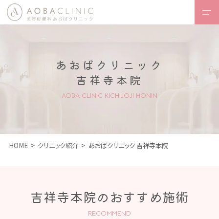
HOME
あおばクリニック
あおばクリニックとは
・コンセプト
吉祥寺本院
診療内容一覧
AOBA CLINIC KICHIJOJI HONIN
- 医療レーザー
脱毛
-
フェイスデザイン
HOME
クリニック紹介
あおばクリニック 吉祥寺本院
-
ボディデザイン
吉祥寺本院のおすすめ施術
-
内服治療
RECOMMEND