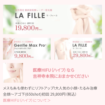
料金表
Q&A
初めての方へ
クリニック紹介
未成年者施術同意書ダウンロードページ
キャンセル料の設定についてのご案内
医療HIFU（ハイフ）なら
吉祥寺本院におまかせください
WEB予約はこちら
メスも糸も使わずにリフトアップ!大人気の小顔・たるみ治療
キャンセル枠予約サイト
全顔～アゴ下(650shot)初回 29,800円（税込）
医療HIFU（ハイフ）について＞