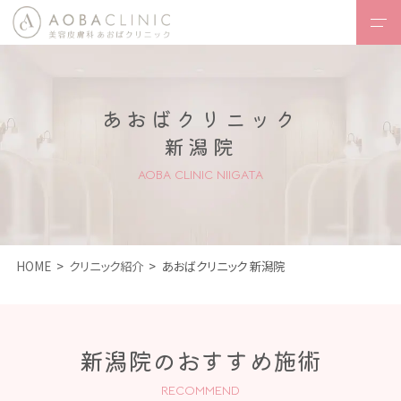
HOME
あおばクリニック
あおばクリニックとは
・コンセプト
新潟院
診療内容一覧
AOBA CLINIC NIIGATA
- 医療レーザー
脱毛
-
フェイスデザイン
HOME
クリニック紹介
あおばクリニック 新潟院
-
ボディデザイン
新潟院のおすすめ施術
-
内服治療
RECOMMEND