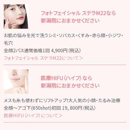
料金表
フォトフェイシャル ステラM22なら
Q&A
初めての方へ
新潟院におまかせください
クリニック紹介
お肌の悩みを光で洗うシミ・ソバカス・くすみ・赤ら顔・小ジワ・
毛穴
未成年者施術同意書ダウンロードページ
全顔2パス通常価格1回 4,900円（税込）
フォトフェイシャル ステラM22について＞
キャンセル料の設定についてのご案内
医療HIFU（ハイフ）なら
新潟院におまかせください
WEB予約はこちら
メスも糸も使わずにリフトアップ!大人気の小顔・たるみ治療
全顔～アゴ下(650shot)初回 19, 800円（税込）
キャンセル枠予約サイト
医療HIFU（ハイフ）について＞