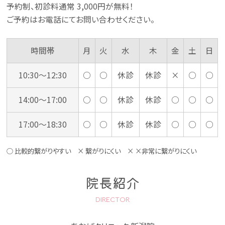
予約制、初診料通常 3,000円が無料！
ご予約はお電話にてお問い合わせください。
時間帯
月
火
水
木
金
土
日
10:30〜12:30
○
○
休診
休診
×
○
○
14:00〜17:00
○
○
休診
休診
○
○
○
17:00〜18:30
○
○
休診
休診
○
○
○
○ 比較的繋がりやすい × 繋がりにくい × ×非常に繋がりにくい
院長紹介
DIRECTOR